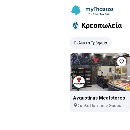
myThassos
The Official Tour Guide
Κρεοπωλεία
Eκλεκτά Τρόφιμα
Avgustinas Meatstores
Σκάλα Ποταμιάς Θάσου