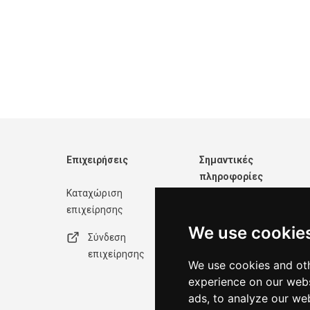
Επιχειρήσεις
Σημαντικές
πληροφορίες
Καταχώριση
επιχείρησης
Φόρμα επικοινωνίας
We use cookie
Σύνδεση
Πολιτική απορρήτου
επιχείρησης
We use cookies and oth
Όροι χρήσης
experience on our webs
ads, to analyze our web