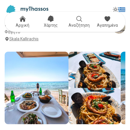
myThassos
Tog
The Official Tour Guide
Toggle
Palio klisma
Αρχική
Χάρτης
Αναζήτηση
Αγαπημένα
Φαγητό
Skala Kallirachis