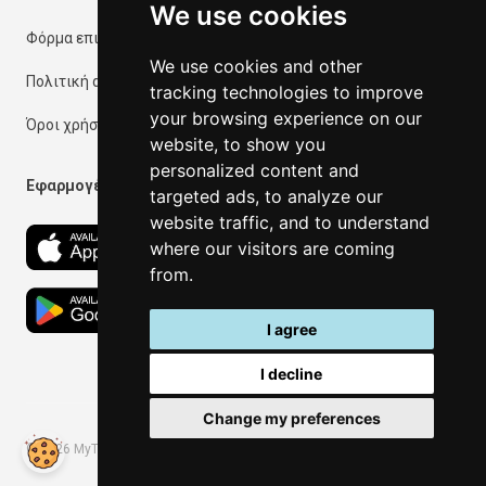
We use cookies
Φόρμα επικοινωνίας
We use cookies and other
Πολιτική απορρήτου
tracking technologies to improve
your browsing experience on our
Όροι χρήσης
website, to show you
personalized content and
Εφαρμογές
targeted ads, to analyze our
website traffic, and to understand
where our visitors are coming
from.
I agree
I decline
Change my preferences
©
2026
MyThassos. All rights reserved.