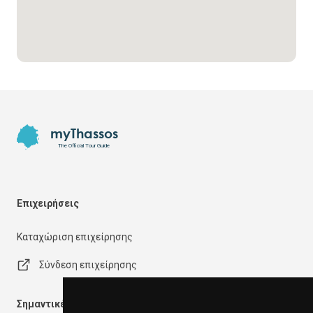
Footer
myThassos
The Official Tour Guide
Επιχειρήσεις
Καταχώριση επιχείρησης
Σύνδεση επιχείρησης
Σημαντικές πληροφορίες