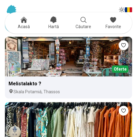
Tog
Toggle
Jewelry stores
Acasă
Hartă
Căutare
Favorite
Oferte
Melistalakto ?
Skala Potamiá, Thassos