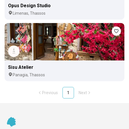
Opus Design Studio
Limenas, Thassos
Sisu Atelier
Panagia, Thassos
Previous
1
Next
Footer