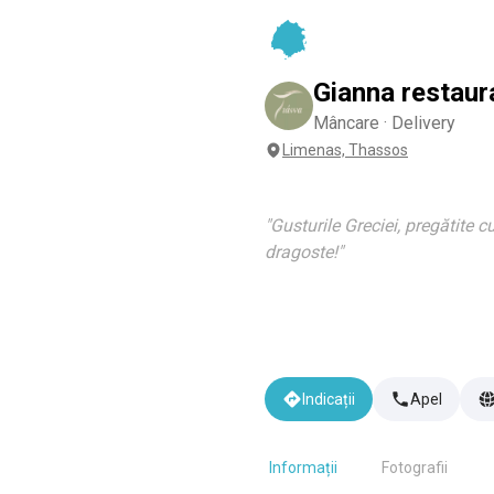
Gianna restaur
Mâncare · Delivery
Limenas, Thassos
"
Gusturile Greciei, pregătite c
dragoste!
"
Indicații
Apel
Informații
Fotografii