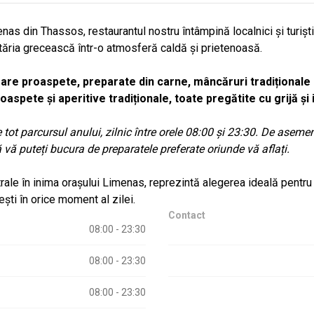
enas din Thassos, restaurantul nostru întâmpină localnici și turișt
tăria grecească într-o atmosferă caldă și prietenoasă.
are proaspete, preparate din carne, mâncăruri tradiționale g
oaspete și aperitive tradiționale, toate pregătite cu grijă și
tot parcursul anului, zilnic între orele 08:00 și 23:30. De asemene
ă puteți bucura de preparatele preferate oriunde vă aflați.
rale în inima orașului Limenas, reprezintă alegerea ideală pentru
ști în orice moment al zilei.
Contact
08:00 - 23:30
08:00 - 23:30
08:00 - 23:30