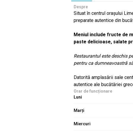
Despre
Situat în centrul orașului Lim
preparate autentice din bucă
Meniul include fructe de m
paste delicioase, salate pr
Restaurantul este deschis pe 
pentru ca dumneavoastră să v
Datorită amplasării sale cent
autentice ale bucătăriei grece
Orar de funcționare
Luni
Marți
Miercuri