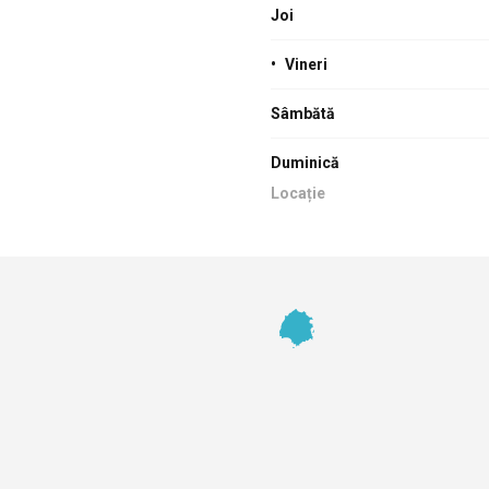
Joi
•
Vineri
Sâmbătă
Duminică
Locație
Footer