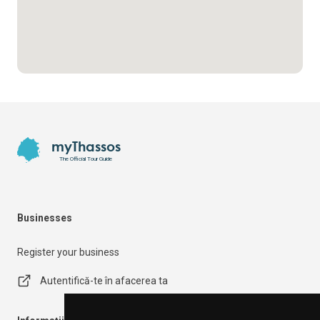
Footer
myThassos
The Official Tour Guide
Businesses
Register your business
Autentifică-te în afacerea ta