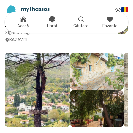
myThassos
Tog
The Official Tour Guide
Toggle
KAZAVITI
Acasă
Hartă
Căutare
Favorite
Sightseeing
KAZAVITI