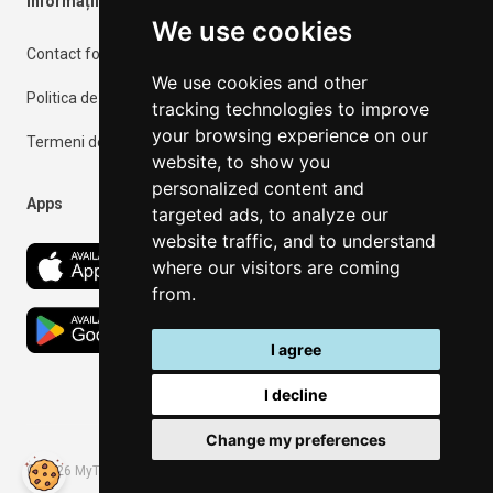
Informații importante
We use cookies
Contact form
We use cookies and other
Politica de confidențialitate
tracking technologies to improve
your browsing experience on our
Termeni de utilizare
website, to show you
personalized content and
Apps
targeted ads, to analyze our
website traffic, and to understand
where our visitors are coming
from.
I agree
I decline
Change my preferences
©
2026
MyThassos. All rights reserved.