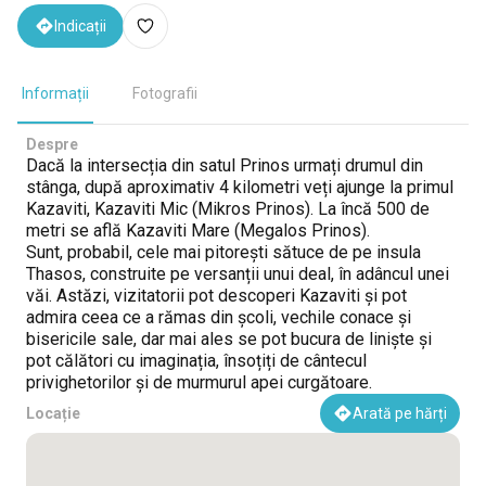
Indicații
Informații
Fotografii
Despre
Dacă la intersecția din satul Prinos urmați drumul din
stânga, după aproximativ 4 kilometri veți ajunge la primul
Kazaviti, Kazaviti Mic (Mikros Prinos). La încă 500 de
metri se află Kazaviti Mare (Megalos Prinos).
Sunt, probabil, cele mai pitorești sătuce de pe insula
Thasos, construite pe versanții unui deal, în adâncul unei
văi. Astăzi, vizitatorii pot descoperi Kazaviti și pot
admira ceea ce a rămas din școli, vechile conace și
bisericile sale, dar mai ales se pot bucura de liniște și
pot călători cu imaginația, însoțiți de cântecul
privighetorilor și de murmurul apei curgătoare.
Locație
Arată pe hărți