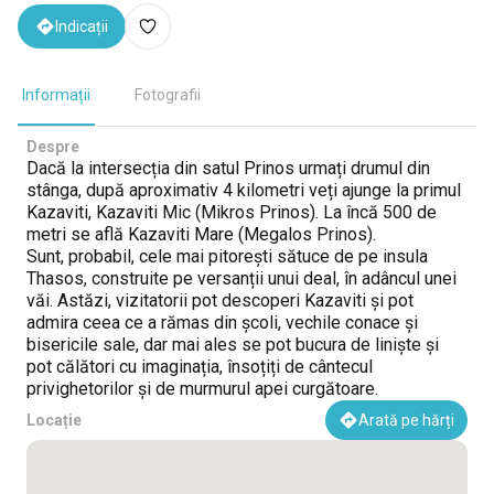
Indicații
Informații
Fotografii
Despre
Dacă la intersecția din satul Prinos urmați drumul din
stânga, după aproximativ 4 kilometri veți ajunge la primul
Kazaviti, Kazaviti Mic (Mikros Prinos). La încă 500 de
metri se află Kazaviti Mare (Megalos Prinos).
Sunt, probabil, cele mai pitorești sătuce de pe insula
Thasos, construite pe versanții unui deal, în adâncul unei
văi. Astăzi, vizitatorii pot descoperi Kazaviti și pot
admira ceea ce a rămas din școli, vechile conace și
bisericile sale, dar mai ales se pot bucura de liniște și
pot călători cu imaginația, însoțiți de cântecul
privighetorilor și de murmurul apei curgătoare.
Locație
Arată pe hărți