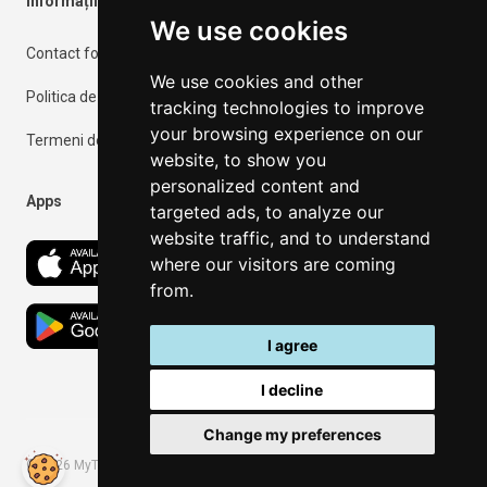
Informații importante
We use cookies
Contact form
We use cookies and other
Politica de confidențialitate
tracking technologies to improve
your browsing experience on our
Termeni de utilizare
website, to show you
personalized content and
Apps
targeted ads, to analyze our
website traffic, and to understand
where our visitors are coming
from.
I agree
I decline
Change my preferences
©
2026
MyThassos. All rights reserved.