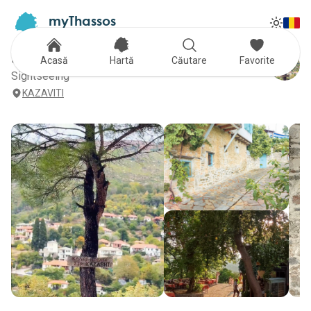
myThassos
Tog
The Official Tour Guide
Toggle
KAZAVITI
Acasă
Hartă
Căutare
Favorite
Sightseeing
KAZAVITI