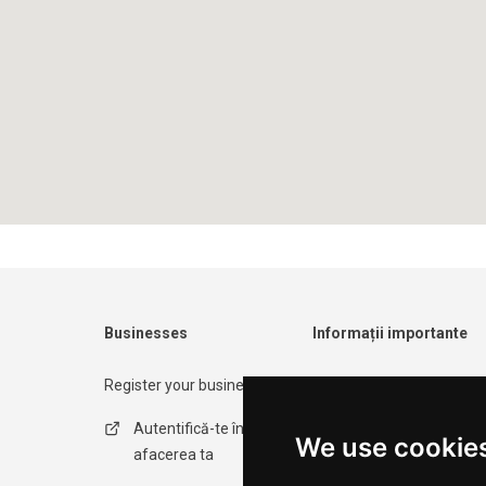
Businesses
Informații importante
Register your business
Contact form
Autentifică-te în
Politica de
We use cookie
afacerea ta
confidențialitate