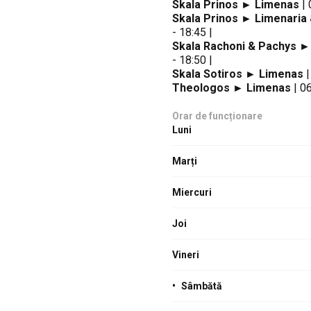
Skala Prinos ► Limenas
| 
Skala Prinos ► Limenaria
- 18:45 |
Skala Rachoni & Pachys 
- 18:50 |
Skala Sotiros ► Limenas
|
Theologos ► Limenas
| 06
Orar de funcționare
Luni
Marți
Miercuri
Joi
Vineri
•
Sâmbătă