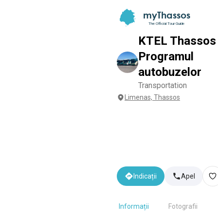
myThassos
The Official Tour Guide
KTEL Thassos
Programul
autobuzelor
Transportation
Limenas, Thassos
Indicații
Apel
Informații
Fotografii