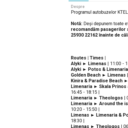
Despre
Programul autobuzelor KTE
Notă:
Deși depunem toate efo
recomandăm pasagerilor s
25930 22162 înainte de căl
Routes | Times |
Alyki ► Limenas
| 11:00 - 1
Alyki ► Potos & Limenaria
Golden Beach ► Limenas
|
Kinira & Paradise Beach 
Limenaria ► Skala Prinos
16:45 - 18:15 |
Limenaria ► Theologos
| 
Limenaria ► Around the isl
10:20 - 15:50 |
Limenas ► Limenaria & P
18:30 |
Limenas ► Theologos
| 06