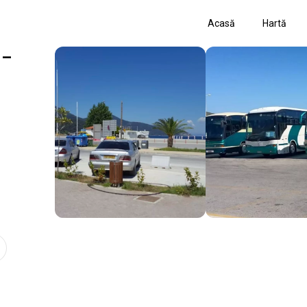
Acasă
Hartă
 –