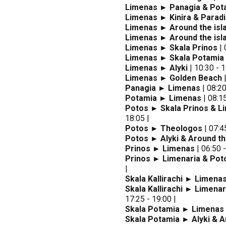
Limenas ► Panagia & Pot
Limenas ► Kinira & Parad
Limenas ► Around the isla
Limenas ► Around the isla
Limenas ► Skala Prinos
| 
Limenas ► Skala Potamia
Limenas ► Alyki
| 10:30 - 1
Limenas ► Golden Beach
|
Panagia ► Limenas
| 08:20
Potamia ► Limenas
| 08:15
Potos ► Skala Prinos & L
18:05 |
Potos ► Theologos
| 07:45
Potos ► Alyki & Around th
Prinos ► Limenas
| 06:50 -
Prinos ► Limenaria & Pot
|
Skala Kallirachi ► Limena
Skala Kallirachi ► Limena
17:25 - 19:00 |
Skala Potamia ► Limenas
Skala Potamia ► Alyki & A