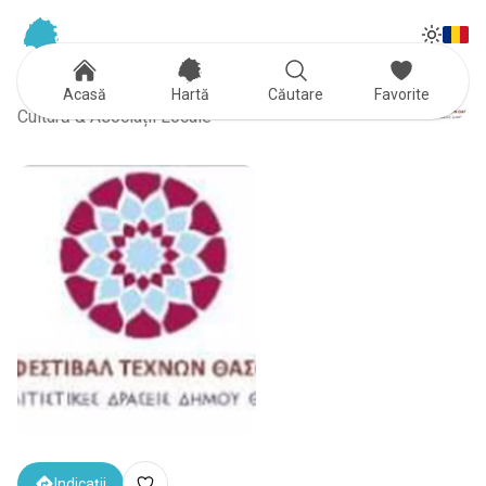
Tog
Toggle
Thassos Arts Festival
Acasă
Hartă
Căutare
Favorite
Cultură & Asociații Locale
Indicații