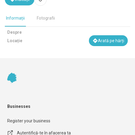
Informații
Fotografii
Despre
Locație
Arată pe hărți
Footer
Businesses
Register your business
Autentifică-te în afacerea ta