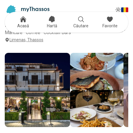
myThassos
Tog
The Official Tour Guide
Toggle
Miraval
Acasă
Hartă
Căutare
Favorite
Mâncare · Coffee · Cocktail Bars
Limenas, Thassos