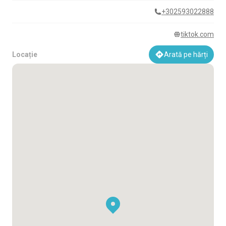
+302593022888
tiktok.com
Locație
Arată pe hărți