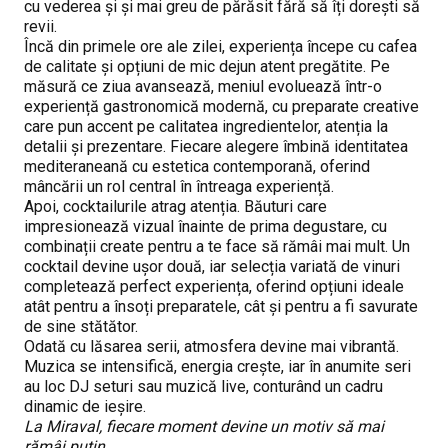
cu vederea și și mai greu de părăsit fără să îți dorești să
revii.
Încă din primele ore ale zilei, experiența începe cu cafea
de calitate și opțiuni de mic dejun atent pregătite. Pe
măsură ce ziua avansează, meniul evoluează într-o
experiență gastronomică modernă, cu preparate creative
care pun accent pe calitatea ingredientelor, atenția la
detalii și prezentare. Fiecare alegere îmbină identitatea
mediteraneană cu estetica contemporană, oferind
mâncării un rol central în întreaga experiență.
Apoi, cocktailurile atrag atenția. Băuturi care
impresionează vizual înainte de prima degustare, cu
combinații create pentru a te face să rămâi mai mult. Un
cocktail devine ușor două, iar selecția variată de vinuri
completează perfect experiența, oferind opțiuni ideale
atât pentru a însoți preparatele, cât și pentru a fi savurate
de sine stătător.
Odată cu lăsarea serii, atmosfera devine mai vibrantă.
Muzica se intensifică, energia crește, iar în anumite seri
au loc DJ seturi sau muzică live, conturând un cadru
dinamic de ieșire.
La Miraval, fiecare moment devine un motiv să mai
rămâi puțin.