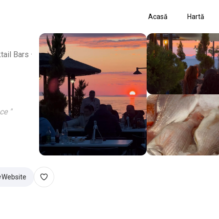
Acasă
Hartă
ail Bars ·
nce
"
Website