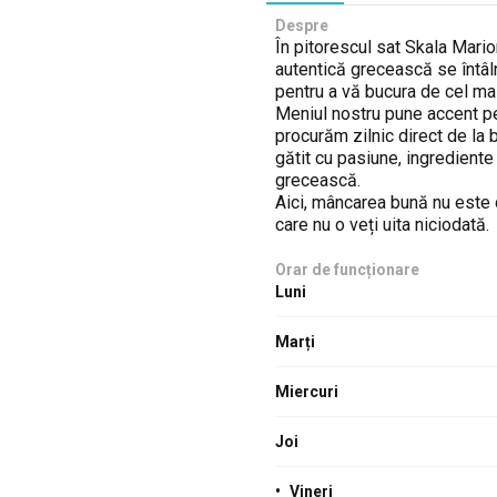
Despre
În pitorescul sat Skala Mario
autentică grecească se întâln
pentru a vă bucura de cel m
Meniul nostru pune accent pe
procurăm zilnic direct de la 
gătit cu pasiune, ingrediente
grecească.
Aici, mâncarea bună nu este
care nu o veți uita niciodată.
Orar de funcționare
Luni
Marți
Miercuri
Joi
•
Vineri