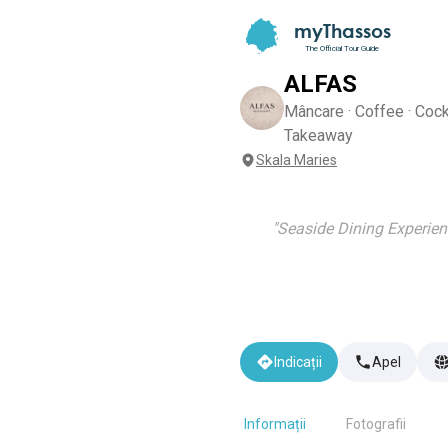
myThassos
The Official Tour Guide
ALFAS
Mâncare · Coffee · Cockt
Takeaway
Skala Maries
"
Seaside Dining Experie
Indicații
Apel
Informații
Fotografii