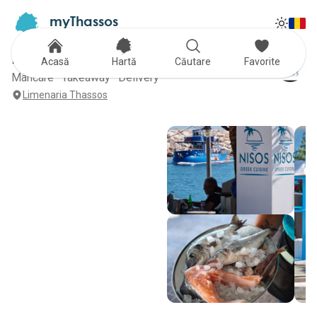
myThassos
Tog
The Official Tour Guide
Toggle
NISOS Greek Cuisine
Acasă
Hartă
Căutare
Favorite
Mâncare · Takeaway · Delivery
Limenaria Thassos