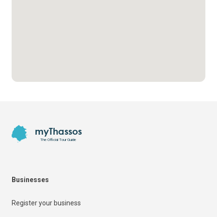
Footer
myThassos
The Official Tour Guide
Businesses
Register your business