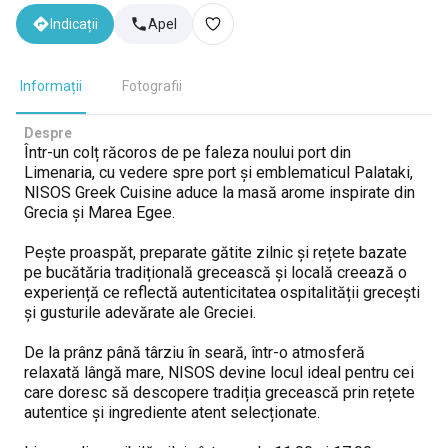
Indicații
Apel
Informații
Fotografii
Despre
Într-un colț răcoros de pe faleza noului port din
Limenaria, cu vedere spre port și emblematicul Palataki,
NISOS Greek Cuisine aduce la masă arome inspirate din
Grecia și Marea Egee.
Pește proaspăt, preparate gătite zilnic și rețete bazate
pe bucătăria tradițională grecească și locală creează o
experiență ce reflectă autenticitatea ospitalității grecești
și gusturile adevărate ale Greciei.
De la prânz până târziu în seară, într-o atmosferă
relaxată lângă mare, NISOS devine locul ideal pentru cei
care doresc să descopere tradiția grecească prin rețete
autentice și ingrediente atent selecționate.