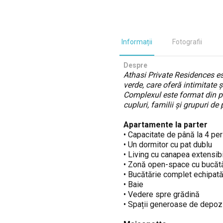
Informații
Fotografii
Despre
Athasi Private Residences est
verde, care oferă intimitate și
Complexul este format din p
cupluri, familii și grupuri d
Apartamente la parter
• Capacitate de până la 4 pe
• Un dormitor cu pat dublu
• Living cu canapea extensib
• Zonă open-space cu bucătăr
• Bucătărie complet echipat
• Baie
• Vedere spre grădină
• Spații generoase de depoz