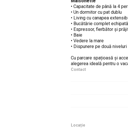
Maisonette
• Capacitate de până la 4 pe
• Un dormitor cu pat dublu
• Living cu canapea extensib
• Bucătărie complet echipată
• Espressor, fierbător și prăj
• Baie
• Vedere la mare
• Dispunere pe două niveluri
Cu parcare spațioasă și acces 
alegerea ideală pentru o vac
Contact
Locație