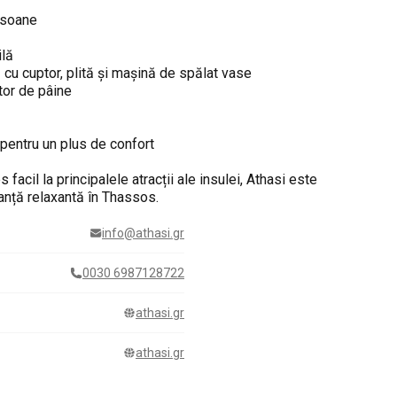
rsoane
ilă
 cu cuptor, plită și mașină de spălat vase
itor de pâine
 pentru un plus de confort
facil la principalele atracții ale insulei, Athasi este
anță relaxantă în Thassos.
info@athasi.gr
0030 6987128722
athasi.gr
athasi.gr