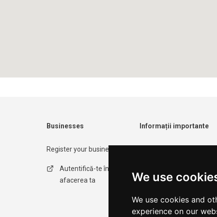
Businesses
Informații importante
Register your business
Contact form
Autentifică-te în
Politica de
We use cookie
afacerea ta
confidențialitate
We use cookies and oth
Termeni de utilizare
experience on our webs