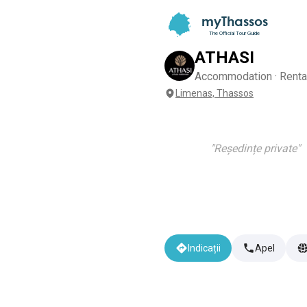
myThassos
The Official Tour Guide
ATHASI
Accommodation · Renta
Limenas, Thassos
"
Reședințe private
"
Indicații
Apel