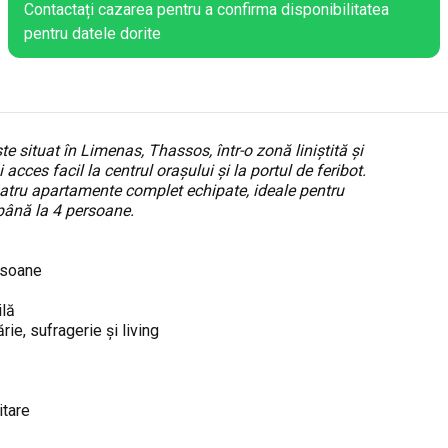
Contactați cazarea pentru a confirma disponibilitatea
pentru datele dorite
e situat în Limenas, Thassos, într-o zonă liniștită și
 acces facil la centrul orașului și la portul de feribot.
atru apartamente complet echipate, ideale pentru
e până la 4 persoane.
rsoane
ilă
ie, sufragerie și living
ă
itare