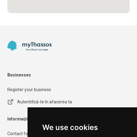
Footer
myThassos
The Official Tour Guide
Businesses
Register your business
Autentifică-te în afacerea ta
Informații importante
We use cookies
Contact form