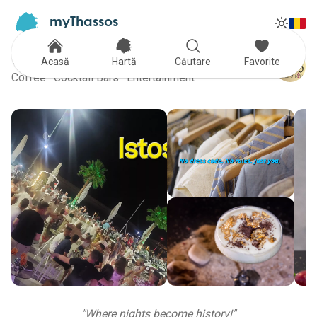
myThassos
Tog
The Official Tour Guide
Toggle
Istos Coffee & Bar
Acasă
Hartă
Căutare
Favorite
Coffee · Cocktail Bars · Entertainment
"
Where nights become history!
"