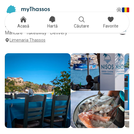
myThassos
Tog
The Official Tour Guide
Toggle
NISOS Greek Cuisine
Acasă
Hartă
Căutare
Favorite
Mâncare · Takeaway · Delivery
Limenaria Thassos