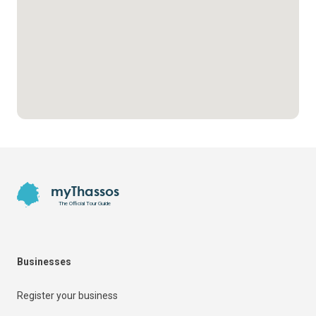
Footer
myThassos
The Official Tour Guide
Businesses
Register your business