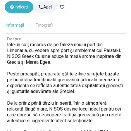
Indicații
Apel
Informații
Fotografii
Despre
Într-un colț răcoros de pe faleza noului port din
Limenaria, cu vedere spre port și emblematicul Palataki,
NISOS Greek Cuisine aduce la masă arome inspirate din
Grecia și Marea Egee.
Pește proaspăt, preparate gătite zilnic și rețete bazate
pe bucătăria tradițională grecească și locală creează o
experiență ce reflectă autenticitatea ospitalității grecești
și gusturile adevărate ale Greciei.
De la prânz până târziu în seară, într-o atmosferă
relaxată lângă mare, NISOS devine locul ideal pentru cei
care doresc să descopere tradiția grecească prin rețete
autentice și ingrediente atent selecționate.