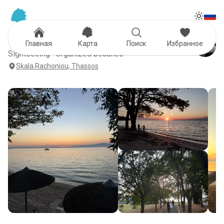
Tog
Toggle
SKALA RACHONI
Главная
Карта
Поиск
Избранное
Sightseeing · Organized beaches
Skala Rachoniou, Thassos