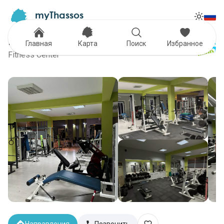
myThassos
Tog
The Official Tour Guide
Toggle
Fitness Club Entasis
Главная
Карта
Поиск
Избранное
Fitness Center