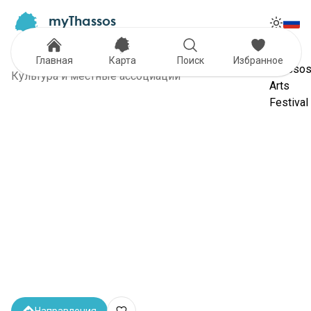
myThassos
Tog
The Official Tour Guide
Toggle
Thassos Arts Festival
Главная
Карта
Поиск
Избранное
Культура и местные ассоциации