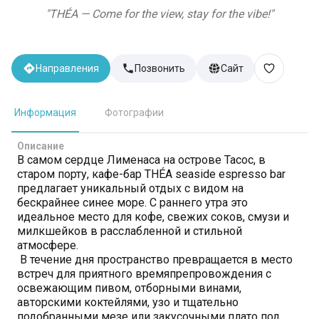
"
THÉA — Come for the view, stay for the vibe!
"
Направления
Позвонить
Сайт
Информация
Фотографии
Описание
В самом сердце Лименаса на острове Тасос, в
старом порту, кафе-бар THÉA seaside espresso bar
предлагает уникальный отдых с видом на
бескрайнее синее море. С раннего утра это
идеальное место для кофе, свежих соков, смузи и
милкшейков в расслабленной и стильной
атмосфере.
В течение дня пространство превращается в место
встреч для приятного времяпрепровождения с
освежающим пивом, отборными винами,
авторскими коктейлями, узо и тщательно
подобранными мезе или закусочными плато под