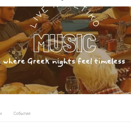
и
События