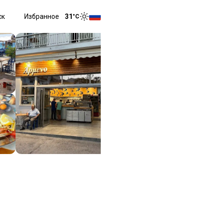
ск
Избранное
31
°C
Toggle menu
Toggle theme