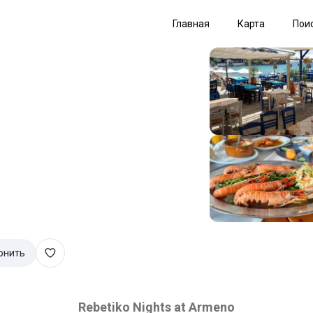
Главная
Карта
Пои
онить
Rebetiko Nights at Armeno