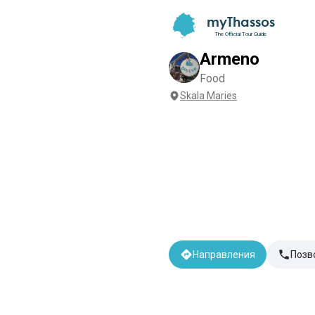
myThassos
The Official Tour Guide
Armeno
Food
Skala Maries
Направления
Позв