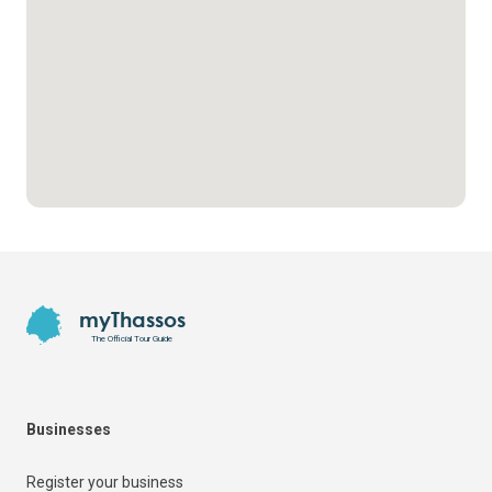
Footer
myThassos
The Official Tour Guide
Businesses
Register your business