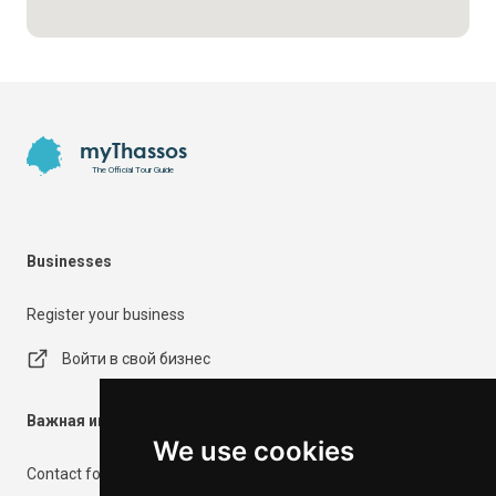
Footer
myThassos
The Official Tour Guide
Businesses
Register your business
Войти в свой бизнес
Важная информация
We use cookies
Contact form