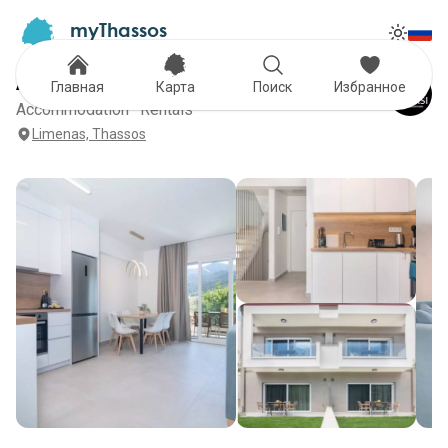
myThassos
Tog
The Official Tour Guide
Toggle
ATHASI
Главная
Карта
Поиск
Избранное
Accommodation · Rentals
Limenas, Thassos