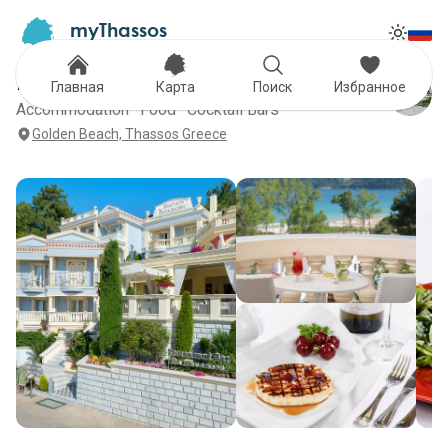
myThassos
Tog
The Official Tour Guide
Toggle
Enavlion Boutique Hotel
Главная
Карта
Поиск
Избранное
Accommodation · Food · Cocktail Bars
Golden Beach, Thassos Greece