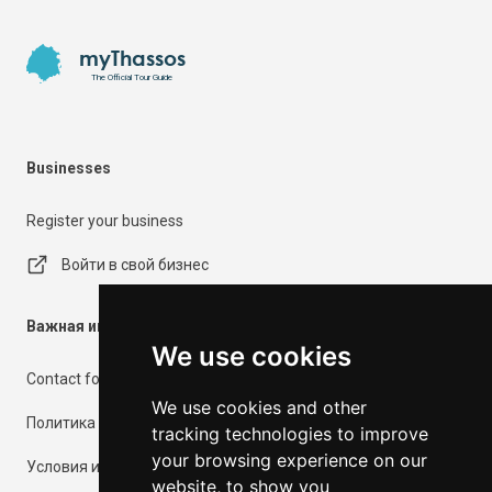
Footer
myThassos
The Official Tour Guide
Businesses
Register your business
Войти в свой бизнес
Важная информация
We use cookies
Contact form
We use cookies and other
Политика конфиденциальности
tracking technologies to improve
your browsing experience on our
Условия использования
website, to show you