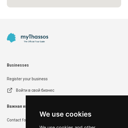
Footer
myThassos
The Official Tour Guide
Businesses
Register your business
Войти в свой бизнес
Важная информация
We use cookies
Contact form
We use cookies and other