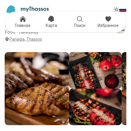
myThassos
Tog
The Official Tour Guide
Toggle
Foufou Ladokola
Главная
Карта
Поиск
Избранное
Food · Takeaway
Panagia, Thassos