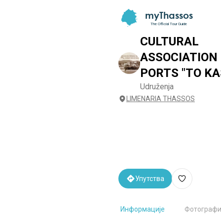
myThassos
The Official Tour Guide
CULTURAL
ASSOCIATION
PORTS "TO K
Udruženja
LIMENARIA THASSOS
Упутства
Информације
Фотографи