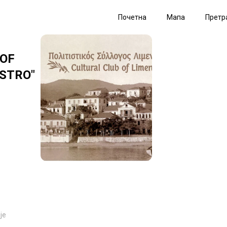
Почетна
Мапа
Претр
 OF
ASTRO"
је