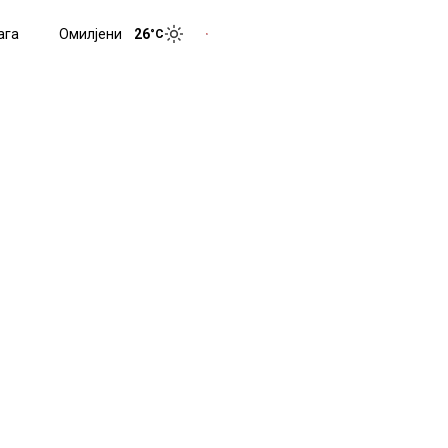
ага
Омилјени
26
°C
Toggle menu
Toggle theme