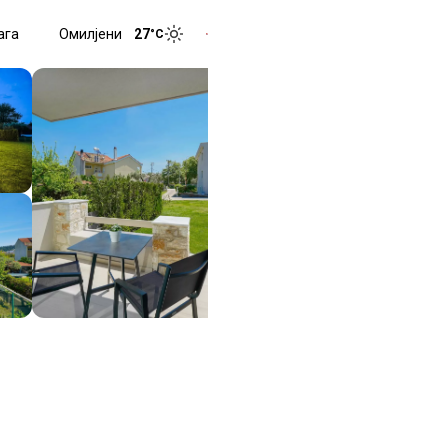
ага
Омилјени
27
°C
Toggle menu
Toggle theme