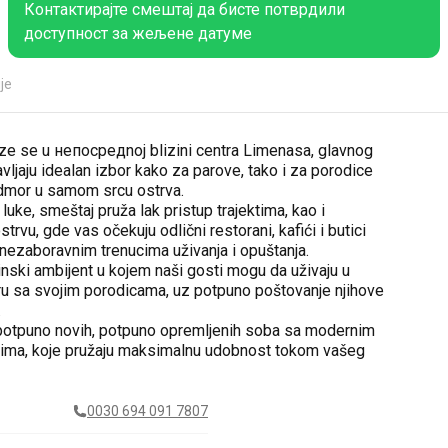
Контактирајте смештај да бисте потврдили
доступност за жељене датуме
је
ze se u непосредnoj blizini centra Limenasa, glavnog
vljaju idealan izbor kako za parove, tako i za porodice
odmor u samom srcu ostrva.
uke, smeštaj pruža lak pristup trajektima, kao i
rvu, gde vas očekuju odlični restorani, kafići i butici
 nezaboravnim trenucima uživanja i opuštanja.
inski ambijent u kojem naši gosti mogu da uživaju u
 sa svojim porodicama, uz potpuno poštovanje njihove
.
potpuno novih, potpuno opremljenih soba sa modernim
jima, koje pružaju maksimalnu udobnost tokom vašeg
0030 694 091 7807