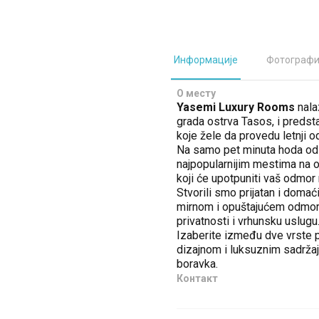
Информације
Фотографи
О месту
Yasemi Luxury Rooms
nala
grada ostrva Tasos, i predsta
koje žele da provedu letnji 
Na samo pet minuta hoda od l
najpopularnijim mestima na ost
koji će upotpuniti vaš odmor
Stvorili smo prijatan i domać
mirnom i opuštajućem odmoru
privatnosti i vrhunsku uslugu
Izaberite između dve vrste 
dizajnom i luksuznim sadrža
boravka.
Контакт