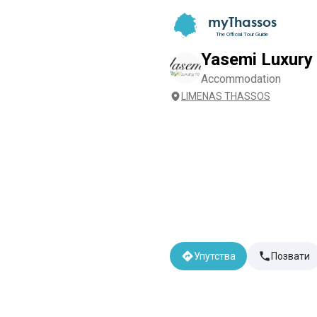
myThassos
The Official Tour Guide
Yasemi Luxur
Accommodation
LIMENAS THASSOS
Упутства
Позвати