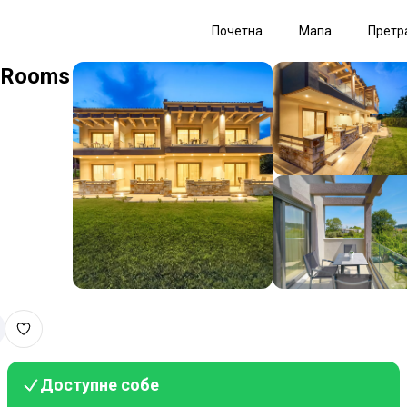
Почетна
Мапа
Претр
y Rooms
Доступне собе