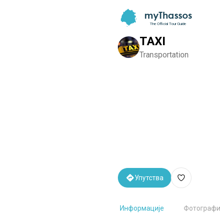
myThassos
The Official Tour Guide
TAXI
Transportation
Упутства
Информације
Фотографи