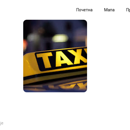
Почетна
Мапа
П
је