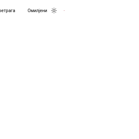
ретрага
Омилјени
Toggle menu
Toggle theme