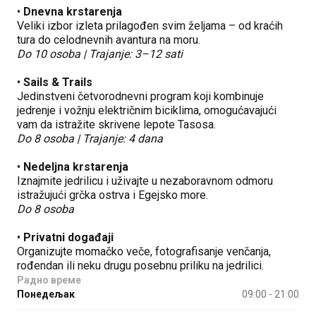
•
Dnevna krstarenja
Veliki izbor izleta prilagođen svim željama – od kraćih
tura do celodnevnih avantura na moru.
Do 10 osoba | Trajanje: 3–12 sati
•
Sails & Trails
Jedinstveni četvorodnevni program koji kombinuje
jedrenje i vožnju električnim biciklima, omogućavajući
vam da istražite skrivene lepote Tasosa.
Do 8 osoba | Trajanje: 4 dana
•
Nedeljna krstarenja
Iznajmite jedrilicu i uživajte u nezaboravnom odmoru
istražujući grčka ostrva i Egejsko more.
Do 8 osoba
•
Privatni događaji
Organizujte momačko veče, fotografisanje venčanja,
rođendan ili neku drugu posebnu priliku na jedrilici.
Радно време
Понедељак
09:00 - 21:00