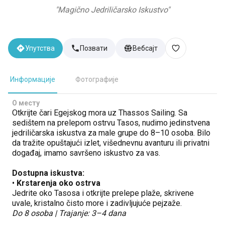
"
Magično Jedriličarsko Iskustvo
"
Упутства
Позвати
Вебсајт
Информације
Фотографије
О месту
Otkrijte čari Egejskog mora uz Thassos Sailing. Sa
sedištem na prelepom ostrvu Tasos, nudimo jedinstvena
jedriličarska iskustva za male grupe do 8–10 osoba. Bilo
da tražite opuštajući izlet, višednevnu avanturu ili privatni
događaj, imamo savršeno iskustvo za vas.
Dostupna iskustva:
•
Krstarenja oko ostrva
Jedrite oko Tasosa i otkrijte prelepe plaže, skrivene
uvale, kristalno čisto more i zadivljujuće pejzaže.
Do 8 osoba | Trajanje: 3–4 dana