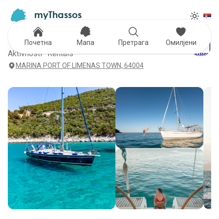
myThassos
Tog
The Official Tour Guide
Toggle
Thassos Sailing
Почетна
Мапа
Претрага
Омилјени
Aktivnosti · Rentals
MARINA PORT OF LIMENAS TOWN, 64004