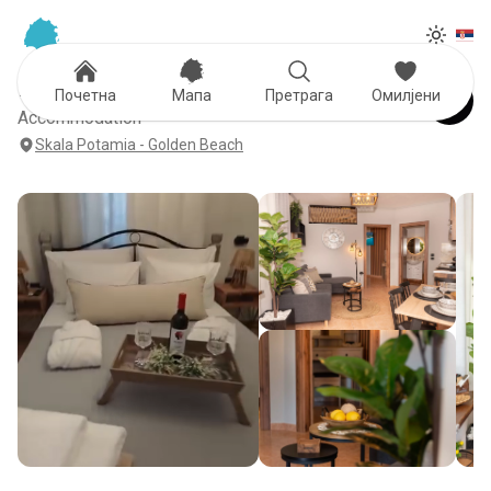
Tog
Toggle
F Tsimas Apartment 1
Почетна
Мапа
Претрага
Омилјени
Accommodation
Skala Potamia - Golden Beach