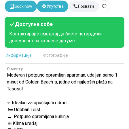
Book now
Упутства
Позвати
Доступне собе
Контактирајте смештај да бисте потврдили
доступност за жељене датуме
Информације
Фотографије
О месту
Moderan i potpuno opremljen apartman, udaljen samo 1
minut od Golden Beach-a, jedne od najlepših plaža na
Tasosu!
✨ Idealan za opuštajući odmor
🛏️ Udoban i čist
🍳 Potpuno opremljena kuhinja
❄️ Klima uređaj