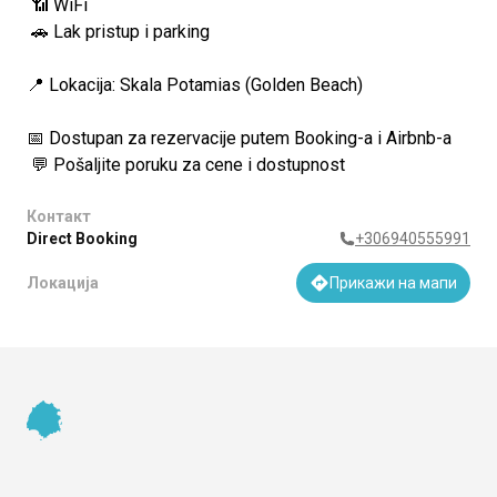
📶 WiFi
🚗 Lak pristup i parking
📍 Lokacija: Skala Potamias (Golden Beach)
📅 Dostupan za rezervacije putem Booking-a i Airbnb-a
💬 Pošaljite poruku za cene i dostupnost
Контакт
Direct Booking
+306940555991
Локација
Прикажи на мапи
Footer