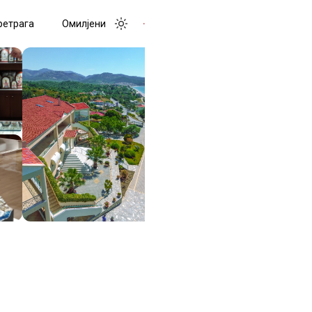
ретрага
Омилјени
Toggle menu
Toggle theme