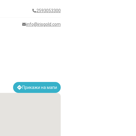
2593053300
info@irisgold.com
Прикажи на мапи