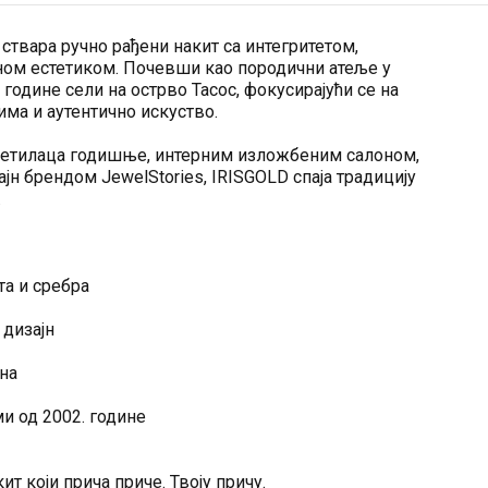
 ствара ручно рађени накит са интегритетом,
ом естетиком. Почевши као породични атеље у
 године сели на острво Тасос, фокусирајући се на
има и аутентично искуство.
осетилаца годишње, интерним изложбеним салоном,
јн брендом JewelStories, IRISGOLD спаја традицију
.
та и сребра
дизајн
на
и од 2002. године
т који прича приче. Твоју причу.