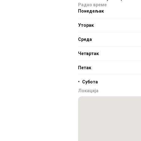
Радно време
Понедељак
Уторак
Среда
Четвртак
Петак
•
Субота
Локација