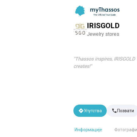
myThassos
The Official Tour Guide
IRISGOLD
Jewelry stores
"
Thassos inspires, IRISGOLD
creates!
"
Упутства
Позвати
Информације
Фотографи