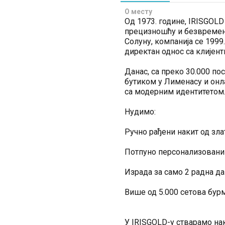
О месту
Од 1973. године, IRISGOLD
прецизношћу и безвремен
Солуну, компанија се 1999.
директан однос са клијент
Данас, са преко 30.000 п
бутиком у Лименасу и онла
са модерним идентитетом
Нудимо:
Ручно рађени накит од зла
Потпуно персонализовани 
Израда за само 2 радна да
Више од 5.000 сетова бурм
У IRISGOLD-у стварамо наки