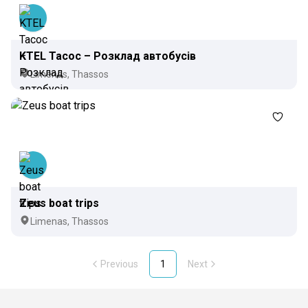
KTEL Тасос – Розклад автобусів
Limenas, Thassos
Zeus boat trips
Limenas, Thassos
Previous
1
Next
Footer