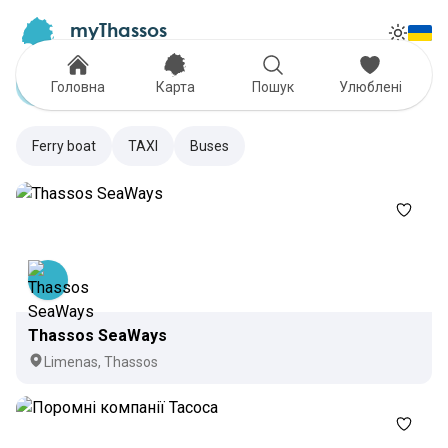
myThassos
Tog
The Official Tour Guide
Toggle
Transportation
Головна
Карта
Пошук
Улюблені
Ferry boat
TAXI
Buses
Thassos SeaWays
Limenas, Thassos