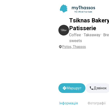
myThassos
The Official Tour Guide
Tsiknas Bakery
Patisserie
Coffee · Takeaway · Br
sweets
Potos, Thassos
Маршрут
Дзвінок
Інформація
Фотографії