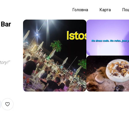
Головна
Карта
По
 Bar
ory!
"