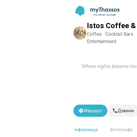
myThassos
The Official Tour Guide
Istos Coffee &
Coffee · Cocktail Bars ·
Entertainment
"
Where nights become hist
Маршрут
Дзвінок
Інформація
Фотографії