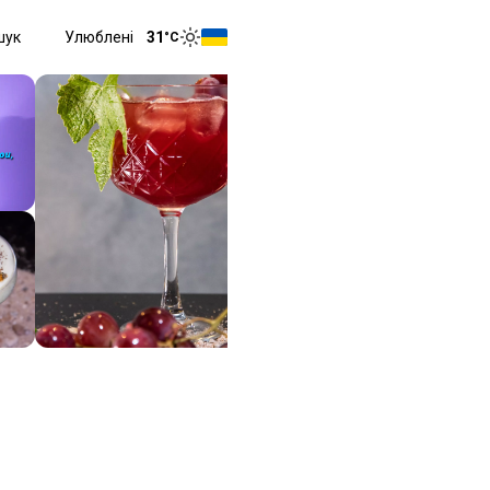
шук
Улюблені
31
°C
Toggle menu
Toggle theme