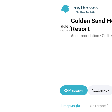
myThassos
The Official Tour Guide
Golden Sand H
Resort
Accommodation · Coffe
Маршрут
Дзвінок
Інформація
Фотографії