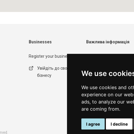
Businesses
Важлива інформація
Register your business
Contact form
Увійдіть до свого
Політика
We use cookie
бізнесу
конфіденційності
We use cookies and oth
Умови використання
experience on our webs
ads, to analyze our web
are coming from.
I agree
I decline
rved.