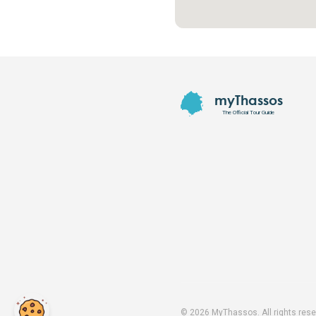
Footer
myThassos
The Official Tour Guide
©
2026
MyThassos. All rights rese