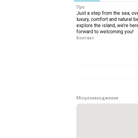
Про
Just a step from the sea, ov
luxury, comfort and natural 
explore the island, we’re he
forward to welcoming you!
Контакт
Місцезнаходження