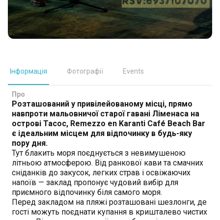
Інформація
Фотографії
Events
Про
Розташований у привілейованому місці, прямо
навпроти мальовничої старої гавані Ліменаса на
острові Тасос, Remezzo en Karanti Café Beach Bar
є ідеальним місцем для відпочинку в будь-яку
пору дня.
Тут блакить моря поєднується з невимушеною
літньою атмосферою. Від ранкової кави та смачних
сніданків до закусок, легких страв і освіжаючих
напоїв — заклад пропонує чудовий вибір для
приємного відпочинку біля самого моря.
Перед закладом на пляжі розташовані шезлонги, де
гості можуть поєднати купання в кришталево чистих