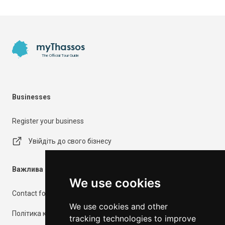
Footer
myThassos
The Official Tour Guide
Businesses
Register your business
Увійдіть до свого бізнесу
Важлива інформація
We use cookies
Contact form
We use cookies and other
Політика конфіденційності
tracking technologies to improve