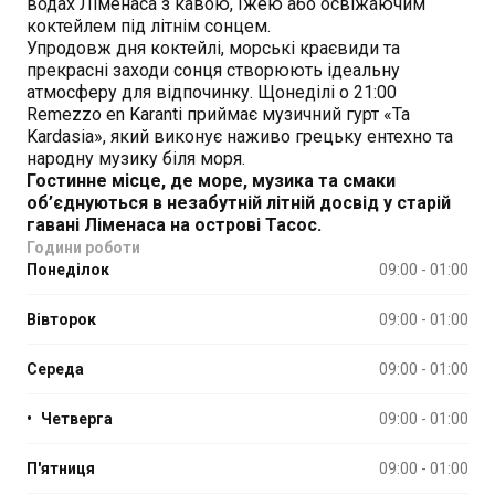
водах Ліменаса з кавою, їжею або освіжаючим
коктейлем під літнім сонцем.
Упродовж дня коктейлі, морські краєвиди та
прекрасні заходи сонця створюють ідеальну
атмосферу для відпочинку. Щонеділі о 21:00
Remezzo en Karanti приймає музичний гурт «Ta
Kardasia», який виконує наживо грецьку ентехно та
народну музику біля моря.
Гостинне місце, де море, музика та смаки
об’єднуються в незабутній літній досвід у старій
гавані Ліменаса на острові Тасос.
Години роботи
Понеділок
09:00 - 01:00
Вівторок
09:00 - 01:00
Середа
09:00 - 01:00
•
Четверга
09:00 - 01:00
П'ятниця
09:00 - 01:00