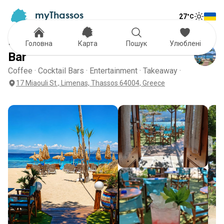
myThassos
27
°C
Tog
The Official Tour Guide
Toggle
Remezzo En Karanti Cafe Beach
Головна
Карта
Пошук
Улюблені
Bar
Coffee · Cocktail Bars · Entertainment · Takeaway ·
17 Miaouli St., Limenas, Thassos 64004, Greece