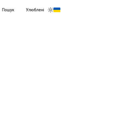
Пошук
Улюблені
Toggle menu
Toggle theme