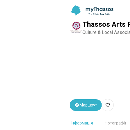
myThassos
The Official Tour Guide
Thassos Arts F
Culture & Local Associ
Маршрут
Інформація
Фотографії