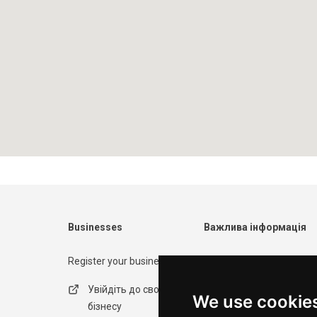
Businesses
Важлива інформація
Register your business
Contact form
Увійдіть до свого
Політика
We use cookie
бізнесу
конфіденційності