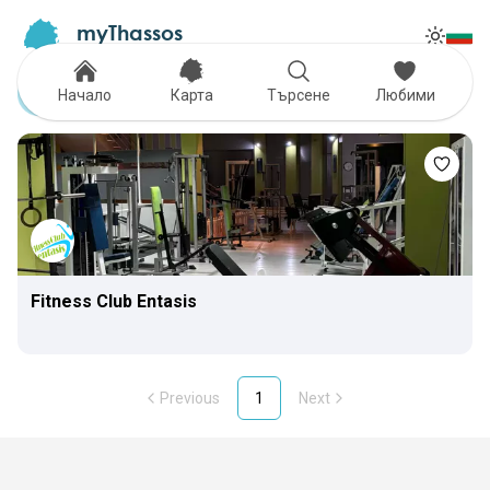
myThassos
Tog
The Official Tour Guide
Toggle
Fitness Center
Начало
Карта
Търсене
Любими
Fitness Club Entasis
Previous
1
Next
Footer