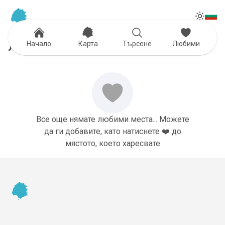
Tog
Toggle
Начало
Карта
Търсене
Любими
Любими
Все още нямате любими места... Можете
да ги добавите, като натиснете ❤️ до
мястото, което харесвате
Footer