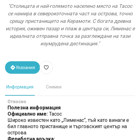
"
Столицата и най-голямото населено място на Тасос
се намира в североизточната част на острова, точно
срещу пристанището на Керамоти. С богата древна
история, оживен пазар и плаж в центъра си, Лименас е
идеалната отправна точка за разглеждане на тази
изумрудена дестинация.
"
Указания
Информация
Снимки
Относно
Полезна информация
Официално име:
Тасос
Широко известен като „Лименас“, тъй като винаги е
бил главното пристанище и търговският център на
острова.
Фериботна връзка: