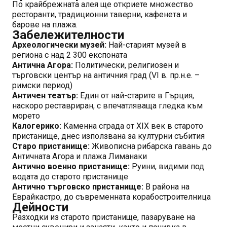
По крайбрежната алея ще откриете множество
ресторанти, традиционни таверни, кафенета и
барове на плажа.
Забележителности
Археологически музей:
Най-старият музей в
региона с над 2 300 експоната
Антична Агора:
Политически, религиозен и
търговски център на античния град (VI в. пр.н.е. –
римски период)
Античен театър:
Един от най-старите в Гърция,
наскоро реставриран, с впечатляваща гледка към
морето
Калогерико:
Каменна сграда от XIX век в старото
пристанище, днес използвана за културни събития
Старо пристанище:
Живописна рибарска гавань до
Античната Агора и плажа Лиманаки
Антично военно пристанище:
Руини, видими под
водата до старото пристанище
Антично търговско пристанище:
В района на
Еврайкастро, до съвременната корабостроителница
Дейности
Разходки из старото пристанище, пазаруване на