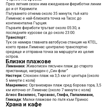
През летния сезон има ежедневни фериботни линии
до и от Керамоти.
Пътуването отнема около 35 минути, тъй като
Лименас е най-близката точка на Тасос до
континентална Гърция.
Първите фериботи тръгват около 05:30, а
последните курсове са до около 23:00.
Транспорт:
Тук се намира главната автобусна станция на KTEL,
което прави Лименас централно транспортно
средище и отправна точка за маршрути из целия
остров.
Близки плажове
Лиманаки:
Живописен пясъчен плаж до старото
пристанище, награден с „Син флаг“
Нистери:
Спокоен плаж на 3,5 км от центъра (около
5 минути с кола)
Макриямос:
Организиран плаж сред борова гора, 3,5
км източно от Лименас (около 7 минути с кола)
Агиос Василиос, Тарсанас, Глифа, Папалимани,
Гликади:
Малки плажове по пътя към Принос
Храна и кафе