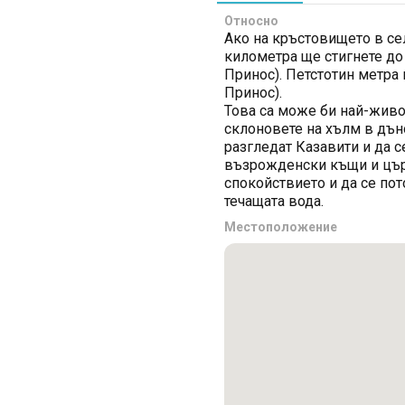
Относно
Ако на кръстовището в сел
километра ще стигнете до
Принос). Петстотин метра
Принос).
Това са може би най-живо
склоновете на хълм в дъно
разгледат Казавити и да с
възрожденски къщи и църк
спокойствието и да се пот
течащата вода.
Местоположение