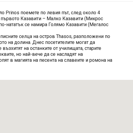
о Prinos поемете по левия път, след около 4
 първото Казавити – Малко Казавити (Микрос
 по-нататък се намира Голямо Казавити (Мегалос
писните селца на остров Thasos, разположени по
то на долина. Днес посетителите могат да
е възхитят на останките от училищата, старите
вите, но най-вече да се насладят на
опят в магията на песента на славеите и ромона на