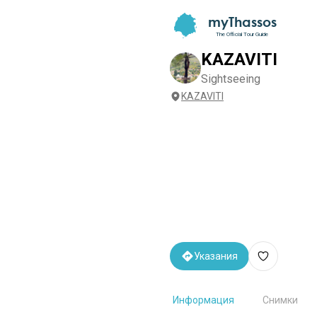
myThassos
The Official Tour Guide
KAZAVITI
Sightseeing
KAZAVITI
Указания
Информация
Снимки