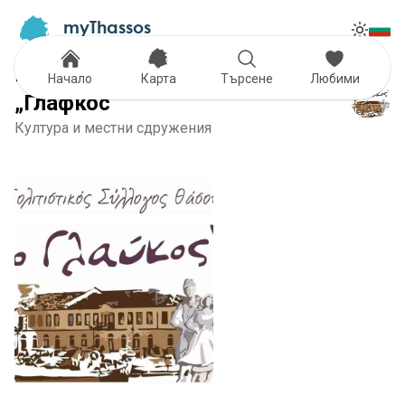
myThassos
Tog
The Official Tour Guide
Toggle
Културно сдружение на Тасос
Начало
Карта
Търсене
Любими
„Глафкос“
Култура и местни сдружения