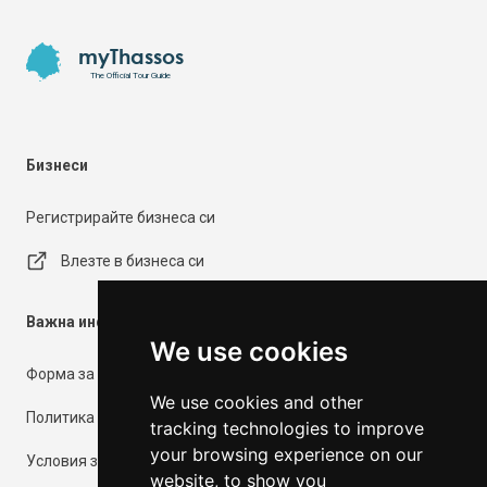
Footer
myThassos
The Official Tour Guide
Бизнеси
Регистрирайте бизнеса си
Влезте в бизнеса си
Важна информация
We use cookies
Форма за контакт
We use cookies and other
Политика за поверителност
tracking technologies to improve
your browsing experience on our
Условия за ползване
website, to show you