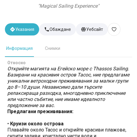
"
Magical Sailing Experience
"
Указания
Обаждане
Уебсайт
Информация
Снимки
Относно
Открийте магията на Егейско море с Thassos Sailing.
Базирани на красивия остров Тасос, ние предлагаме
уникални ветроходни преживявания за малки групи
до 8–10 души. Независимо дали търсите
релаксираща разходка, многодневно приключение
или частно събитие, ние имаме идеалното
предложение за вас.
Предлагани преживявания:
•
Круизи около острова
Плавайте около Тасос и открийте красиви плажове,
скрити заливи, кристално чисти води и