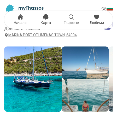
myThassos
Tog
The Official Tour Guide
Toggle
Thassos Sailing
Начало
Карта
Търсене
Любими
Дейности · Rentals
MARINA PORT OF LIMENAS TOWN, 64004