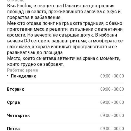
Във Foufou, в сърцето на Панагия, на централния
площад на селото, преживяването започва с вкус и
прераства в забавление.
Менюто отдава почит на гръцката традиция, с бавно
приготвени меса и рецепти, изпълнени с автентични
аромати. Но вечерта не свършва дотук. В избрани
вечери DJ сетовете задават ритъма, атмосферата се
нажежава, а хората изпълват пространството и се
разливат чак до площада.
Място, което съчетава автентична храна с моменти,
които трудно се забравят.
Работно време
•
Понеделник
09:00 - 00:00
Вторник
09:00 - 00:00
Сряда
09:00 - 00:00
Четвъртък
09:00 - 00:00
Петък
09:00 - 00:00