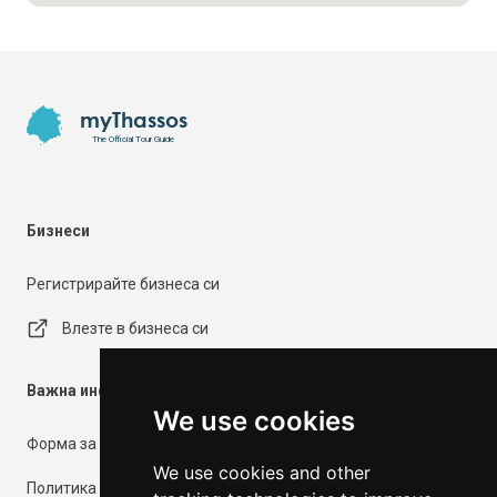
Footer
myThassos
The Official Tour Guide
Бизнеси
Регистрирайте бизнеса си
Влезте в бизнеса си
Важна информация
We use cookies
Форма за контакт
We use cookies and other
Политика за поверителност