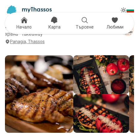
myThassos
Tog
The Official Tour Guide
Toggle
Foufou Ladokola
Начало
Карта
Търсене
Любими
храна · Takeaway
Panagia, Thassos