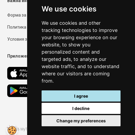
Важна информация
We use cookies
Форма за контакт
We use cookies and other
Политика за поверителност
tracking technologies to improve
your browsing experience on our
Условия за ползване
website, to show you
personalized content and
Приложения
targeted ads, to analyze our
website traffic, and to understand
where our visitors are coming
from.
I agree
I decline
Change my preferences
©
2026
MyThassos. All rights reserved.