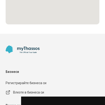
Footer
myThassos
The Official Tour Guide
Бизнеси
Регистрирайте бизнеса си
Влезте в бизнеса си