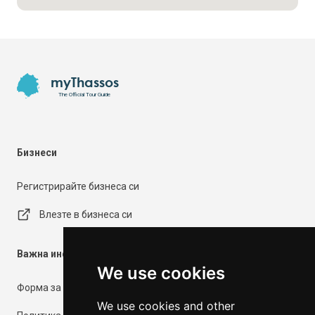
Footer
myThassos
The Official Tour Guide
Бизнеси
Регистрирайте бизнеса си
Влезте в бизнеса си
Важна информация
We use cookies
Форма за контакт
We use cookies and other