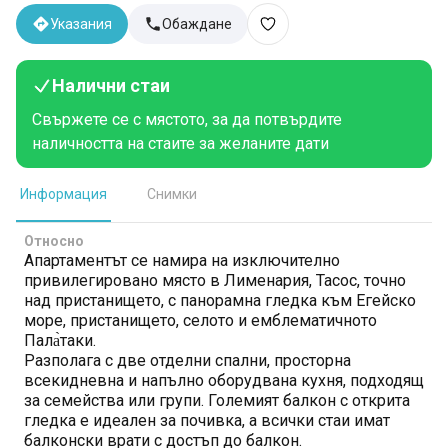
Указания
Обаждане
Налични стаи
Свържете се с мястото, за да потвърдите
наличността на стаите за желаните дати
Информация
Снимки
Относно
Апартаментът се намира на изключително
привилегировано място в Лименария, Тасос, точно
над пристанището, с панорамна гледка към Егейско
море, пристанището, селото и емблематичното
Пала̀таки.
Разполага с две отделни спални, просторна
всекидневна и напълно оборудвана кухня, подходящ
за семейства или групи. Големият балкон с открита
гледка е идеален за почивка, а всички стаи имат
балконски врати с достъп до балкон.