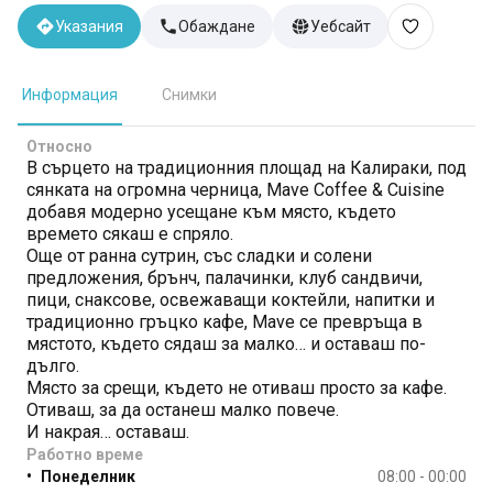
Указания
Обаждане
Уебсайт
Информация
Снимки
Относно
В сърцето на традиционния площад на Калираки, под
сянката на огромна черница, Mave Coffee & Cuisine
добавя модерно усещане към място, където
времето сякаш е спряло.
Още от ранна сутрин, със сладки и солени
предложения, брънч, палачинки, клуб сандвичи,
пици, снаксове, освежаващи коктейли, напитки и
традиционно гръцко кафе, Mave се превръща в
мястото, където сядаш за малко… и оставаш по-
дълго.
Място за срещи, където не отиваш просто за кафе.
Отиваш, за да останеш малко повече.
И накрая… оставаш.
Работно време
•
Понеделник
08:00 - 00:00