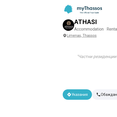
myThassos
The Official Tour Guide
ATHASI
Accommodation · Renta
Limenas, Thassos
"
Частни резиденции
Указания
Обаждан