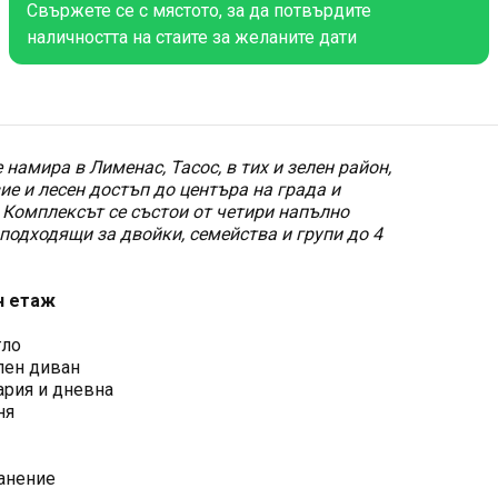
Свържете се с мястото, за да потвърдите
наличността на стаите за желаните дати
се намира в Лименас, Тасос, в тих и зелен район,
ие и лесен достъп до центъра на града и
Комплексът се състои от четири напълно
подходящи за двойки, семейства и групи до 4
н етаж
гло
лен диван
ария и дневна
ня
ранение