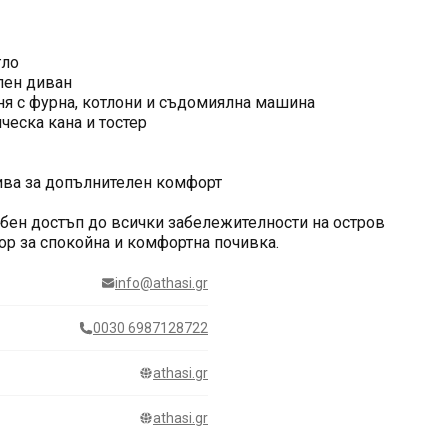
гло
лен диван
ня с фурна, котлони и съдомиялна машина
ческа кана и тостер
ива за допълнителен комфорт
обен достъп до всички забележителности на остров
збор за спокойна и комфортна почивка.
info@athasi.gr
0030 6987128722
athasi.gr
athasi.gr