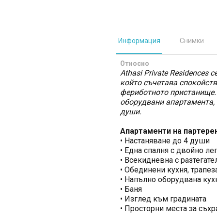
Информация
Снимки
Относно
Athasi Private Residences 
който съчетава спокойств
фериботното пристанище. 
оборудвани апартамента, 
души.
Апартаменти на партере
• Настаняване до 4 души
• Една спалня с двойно ле
• Всекидневна с разтегате
• Обединени кухня, трапез
• Напълно оборудвана кух
• Баня
• Изглед към градината
• Просторни места за съх