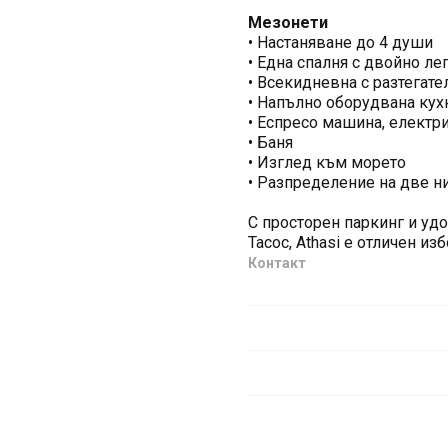
Мезонети
• Настаняване до 4 души
• Една спалня с двойно ле
• Всекидневна с разтегате
• Напълно оборудвана кух
• Еспресо машина, електри
• Баня
• Изглед към морето
• Разпределение на две н
С просторен паркинг и уд
Тасос, Athasi е отличен и
Контакт