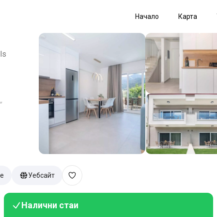
Начало
Карта
ls
"
е
Уебсайт
Налични стаи