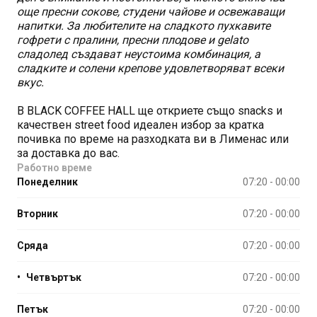
още пресни сокове, студени чайове и освежаващи
напитки. За любителите на сладкото пухкавите
гофрети с пралини, пресни плодове и gelato
сладолед създават неустоима комбинация, а
сладките и солени крепове удовлетворяват всеки
вкус.
В BLACK COFFEE HALL ще откриете също snacks и
качествен street food идеален избор за кратка
почивка по време на разходката ви в Лименас или
за доставка до вас.
Работно време
Понеделник
07:20 - 00:00
Вторник
07:20 - 00:00
Сряда
07:20 - 00:00
•
Четвъртък
07:20 - 00:00
Петък
07:20 - 00:00