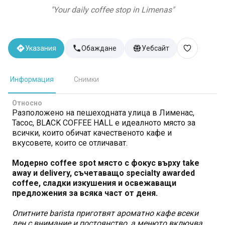
"
Your daily coffee stop in Limenas
"
Указания
Обаждане
Уебсайт
Информация
Снимки
Относно
Разположено на пешеходната улица в Лименас,
Тасос, BLACK COFFEE HALL е идеалното място за
всички, които обичат качественото кафе и
вкусовете, които се отличават.
Модерно coffee spot място с фокус върху take
away и delivery, съчетаващо specialty awarded
coffee, сладки изкушения и освежаващи
предложения за всяка част от деня.
Опитните barista приготвят ароматно кафе всеки
ден с внимание и постоянство, а менюто включва