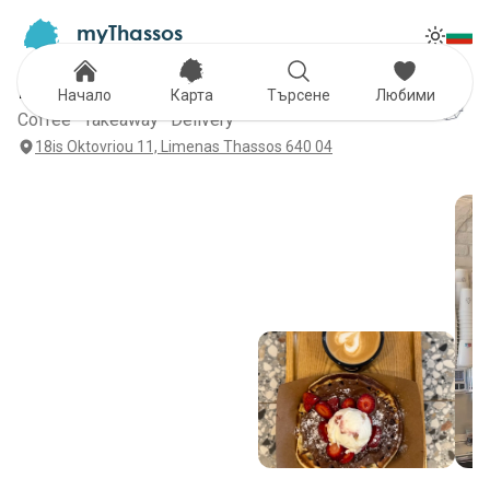
myThassos
Tog
The Official Tour Guide
Toggle
Black Coffee Hall
Начало
Карта
Търсене
Любими
Coffee · Takeaway · Delivery
18is Oktovriou 11, Limenas Thassos 640 04