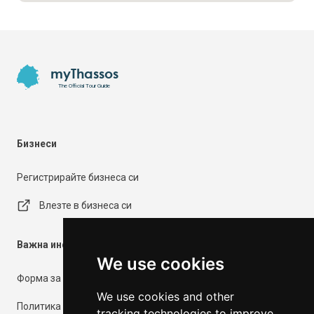
Footer
myThassos
The Official Tour Guide
Бизнеси
Регистрирайте бизнеса си
Влезте в бизнеса си
Важна информация
We use cookies
Форма за контакт
We use cookies and other
Политика за поверителност
tracking technologies to improve