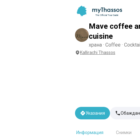
myThassos
The Official Tour Guide
Mave coffee a
cuisine
храна · Coffee · Cocktai
Kallirachi Thassos
Указания
Обаждан
Информация
Снимки