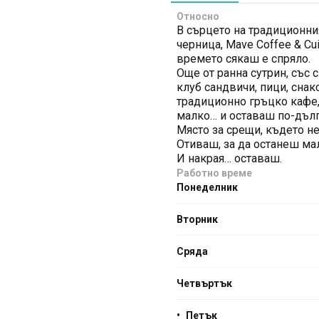
Относно
В сърцето на традиционни
черница, Mave Coffee & C
времето сякаш е спряло.
Още от ранна сутрин, със 
клуб сандвичи, пици, снак
традиционно гръцко кафе,
малко… и оставаш по-дълг
Място за срещи, където не
Отиваш, за да останеш ма
И накрая… оставаш.
Работно време
Понеделник
Вторник
Сряда
Четвъртък
•
Петък