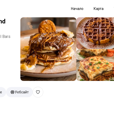
Начало
Карта
nd
l Bars
е
Уебсайт