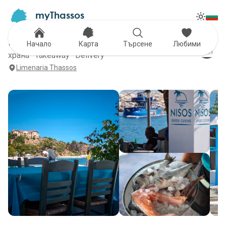
myThassos
Tog
The Official Tour Guide
Toggle
NISOS Greek Cuisine
Начало
Карта
Търсене
Любими
храна · Takeaway · Delivery
Limenaria Thassos