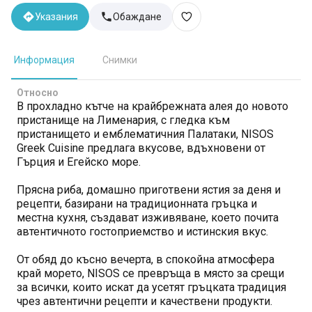
Указания
Обаждане
Информация
Снимки
Относно
В прохладно кътче на крайбрежната алея до новото
пристанище на Лименария, с гледка към
пристанището и емблематичния Палатаки, NISOS
Greek Cuisine предлага вкусове, вдъхновени от
Гърция и Егейско море.
Прясна риба, домашно приготвени ястия за деня и
рецепти, базирани на традиционната гръцка и
местна кухня, създават изживяване, което почита
автентичното гостоприемство и истинския вкус.
От обяд до късно вечерта, в спокойна атмосфера
край морето, NISOS се превръща в място за срещи
за всички, които искат да усетят гръцката традиция
чрез автентични рецепти и качествени продукти.