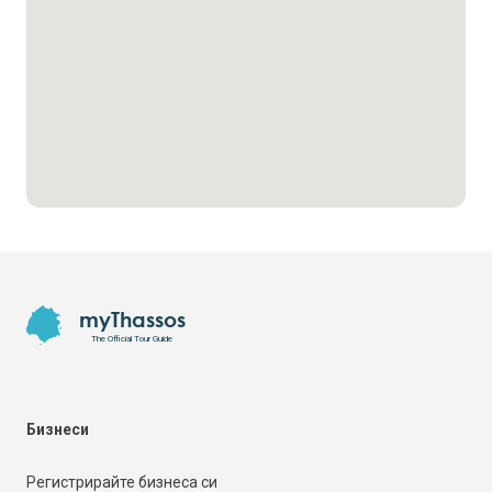
Footer
myThassos
The Official Tour Guide
Бизнеси
Регистрирайте бизнеса си