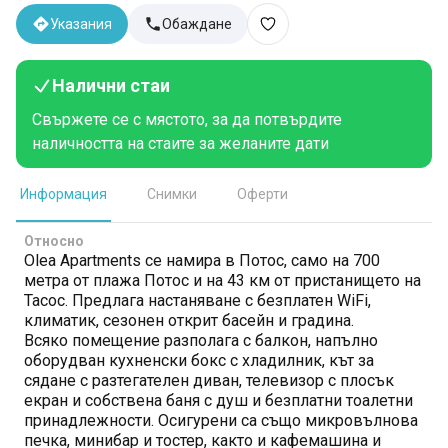
Указания
Обаждане
Налични стаи
Свържете се с мястото, за да потвърдите
наличността на стаите за желаните дати
Информация
Снимки
Оферти
Относно
Olea Apartments се намира в Потос, само на 700
метра от плажа Потос и на 43 км от пристанището на
Тасос. Предлага настаняване с безплатен WiFi,
климатик, сезонен открит басейн и градина.
Всяко помещение разполага с балкон, напълно
оборудван кухненски бокс с хладилник, кът за
сядане с разтегателен диван, телевизор с плосък
екран и собствена баня с душ и безплатни тоалетни
принадлежности. Осигурени са също микровълнова
печка, минибар и тостер, както и кафемашина и